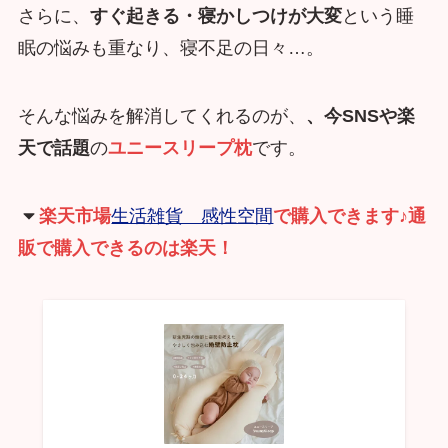
さらに、
すぐ起きる・寝かしつけが大変
という睡
眠の悩みも重なり、寝不足の日々…。
そんな悩みを解消してくれるのが、
、今SNSや楽
天で話題
の
ユニースリープ枕
です。
楽天市場
生活雑貨 感性空間
で購入できます♪通
販で購入できるのは楽天！