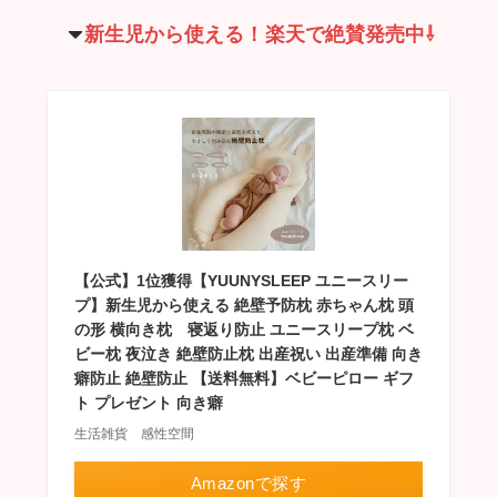
新生児から使える！
楽天で絶賛発売中⇩
【公式】1位獲得【YUUNYSLEEP ユニースリー
プ】新生児から使える 絶壁予防枕 赤ちゃん枕 頭
の形 横向き枕 寝返り防止 ユニースリープ枕 ベ
ビー枕 夜泣き 絶壁防止枕 出産祝い 出産準備 向き
癖防止 絶壁防止 【送料無料】ベビーピロー ギフ
ト プレゼント 向き癖
生活雑貨 感性空間
Amazonで探す