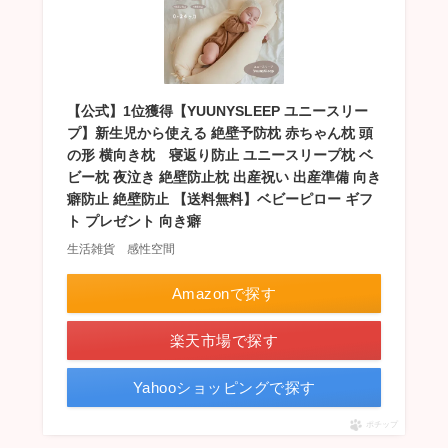
【公式】1位獲得【YUUNYSLEEP ユニースリー
プ】新生児から使える 絶壁予防枕 赤ちゃん枕 頭
の形 横向き枕 寝返り防止 ユニースリープ枕 ベ
ビー枕 夜泣き 絶壁防止枕 出産祝い 出産準備 向き
癖防止 絶壁防止 【送料無料】ベビーピロー ギフ
ト プレゼント 向き癖
生活雑貨 感性空間
Amazonで探す
楽天市場で探す
Yahooショッピングで探す
ポチップ