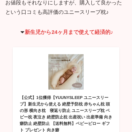
お値段もそれなりにしますが、購入して良かった
という口コミも高評価のユニースリープ枕♪
新生児から
24ヶ月まで使えて経済的♪
【公式】1位獲得【YUUNYSLEEP ユニースリー
プ】新生児から使える 絶壁予防枕 赤ちゃん枕 頭
の形 横向き枕 寝返り防止 ユニースリープ枕 ベ
ビー枕 夜泣き 絶壁防止枕 出産祝い 出産準備 向き
癖防止 絶壁防止 【送料無料】ベビーピロー ギフ
ト プレゼント 向き癖