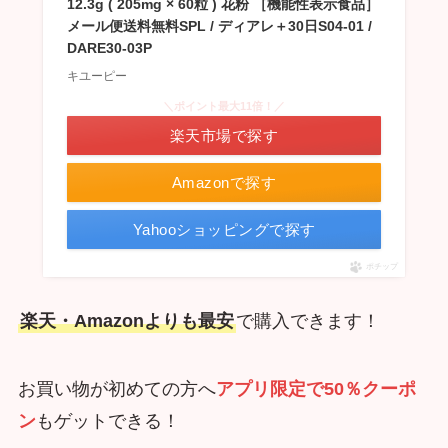
12.3g ( 205mg × 60粒 ) 花粉 ［機能性表示食品］
メール便送料無料SPL / ディアレ＋30日S04-01 /
DARE30-03P
キユーピー
＼ポイント最大11倍！／
楽天市場で探す
Amazonで探す
Yahooショッピングで探す
ポチップ
楽天・Amazonよりも最安
で購入できます！
お買い物が初めての方へ
アプリ限定で50％クーポ
ン
もゲットできる！