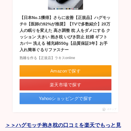
【日本No.1獲得】さらに改善【正規品】ハグモッ
チ®【医師の92%が推奨】【TVで多数紹介】20万
人の眠りを変えた 高さ調整 枕 人をダメにする ク
ッション 大きい 抱き枕 いびき防止 妊婦 ギフト
カバー 洗える 補充綿550g【品質保証3年】お手
入れ簡単ぐるりファスナー
熟睡を作る【正規店】ラキスonline
Amazonで探す
楽天市場で探す
Yahooショッピングで探す
ポチップ
＞＞ハグモッチ抱き枕の口コミを楽天でもっと見