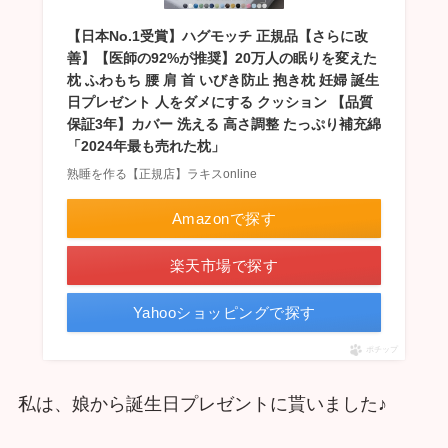
【日本No.1受賞】ハグモッチ 正規品【さらに改
善】【医師の92%が推奨】20万人の眠りを変えた
枕 ふわもち 腰 肩 首 いびき防止 抱き枕 妊婦 誕生
日プレゼント 人をダメにする クッション 【品質
保証3年】カバー 洗える 高さ調整 たっぷり補充綿
「2024年最も売れた枕」
熟睡を作る【正規店】ラキスonline
Amazonで探す
楽天市場で探す
Yahooショッピングで探す
ポチップ
私は、娘から誕生日プレゼントに貰いました♪