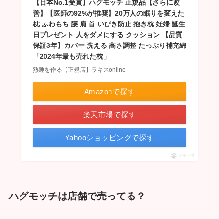
【日本No.1受賞】ハグモッチ 正規品【さらに改
善】【医師の92%が推奨】20万人の眠りを変えた
枕 ふわもち 腰 肩 首 いびき防止 抱き枕 妊婦 誕生
日プレゼント 人をダメにする クッション 【品質
保証3年】カバー 洗える 高さ調整 たっぷり補充綿
「2024年最も売れた枕」
熟睡を作る【正規店】ラキスonline
Amazonで探す
楽天市場で探す
Yahooショッピングで探す
ポチップ
ハグモッチは店舗で売ってる？